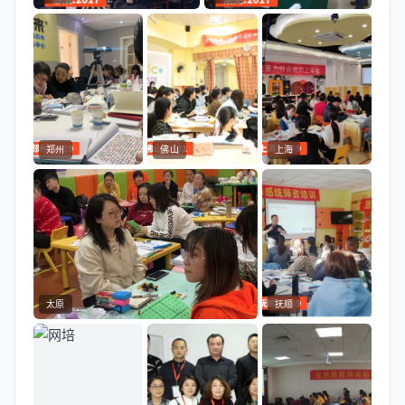
郑州
佛山
上海
太原
抚顺