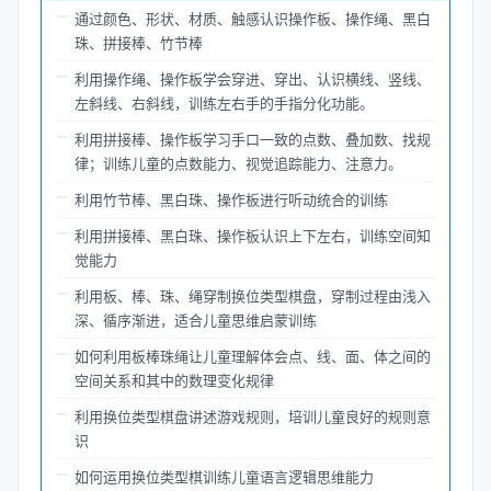
通过颜色、形状、材质、触感认识操作板、操作绳、黑白
珠、拼接棒、竹节棒
利用操作绳、操作板学会穿进、穿出、认识横线、竖线、
左斜线、右斜线，训练左右手的手指分化功能。
利用拼接棒、操作板学习手口一致的点数、叠加数、找规
律；训练儿童的点数能力、视觉追踪能力、注意力。
利用竹节棒、黑白珠、操作板进行听动统合的训练
利用拼接棒、黑白珠、操作板认识上下左右，训练空间知
觉能力
利用板、棒、珠、绳穿制换位类型棋盘，穿制过程由浅入
深、循序渐进，适合儿童思维启蒙训练
如何利用板棒珠绳让儿童理解体会点、线、面、体之间的
空间关系和其中的数理变化规律
利用换位类型棋盘讲述游戏规则，培训儿童良好的规则意
识
如何运用换位类型棋训练儿童语言逻辑思维能力