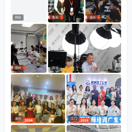
网培
衡水
温州
郑州
网培
温州
江门